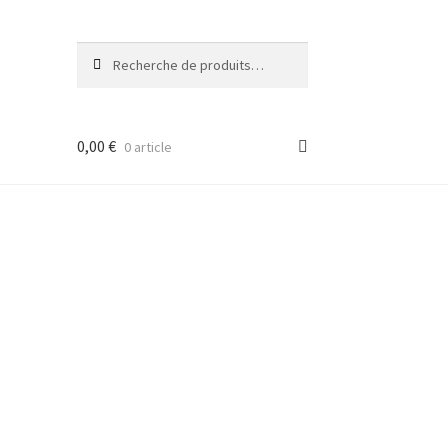
Recherche
Recherche
pour :
0,00
€
0 article