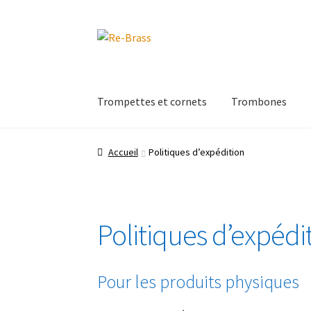
Aller
Aller
à
au
la
contenu
navigation
Trompettes et cornets
Trombones
Accueil
Politiques d’expédition
Politiques d’expédi
Pour les produits physiques