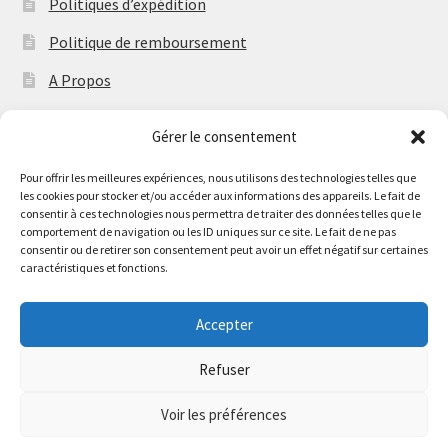
Politiques d’expédition
Politique de remboursement
A Propos
Contact
Gérer le consentement
Politique de cookies (UE)
Pour offrir les meilleures expériences, nous utilisons des technologies telles que
les cookies pour stocker et/ou accéder aux informations des appareils. Le fait de
consentir à ces technologies nous permettra de traiter des données telles que le
comportement de navigation ou les ID uniques sur ce site. Le fait de ne pas
consentir ou de retirer son consentement peut avoir un effet négatif sur certaines
caractéristiques et fonctions.
© Re-Brass 2026
Confidentialités
Built with WooCommerce
.
Accepter
Refuser
Withdraw from contract
Voir les préférences
0