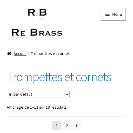
Aller
Aller
Menu
à
au
la
contenu
navigation
Trompettes et cornets
Accueil
Trompettes et cornets
Trombones
Trompettes et cornets
Saxophones
3D print
Affichage de 1–12 sur 19 résultats
1
2