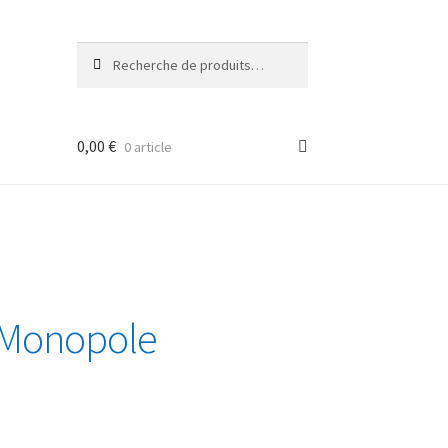
Recherche
Recherche
pour :
0,00
€
0 article
 Monopole