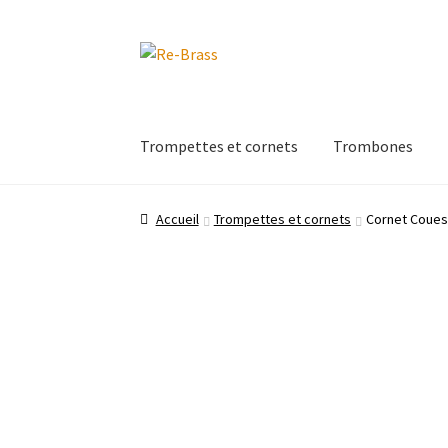
Aller
Aller
à
au
la
contenu
navigation
Trompettes et cornets
Trombones
Accueil
Trompettes et cornets
Cornet Coues