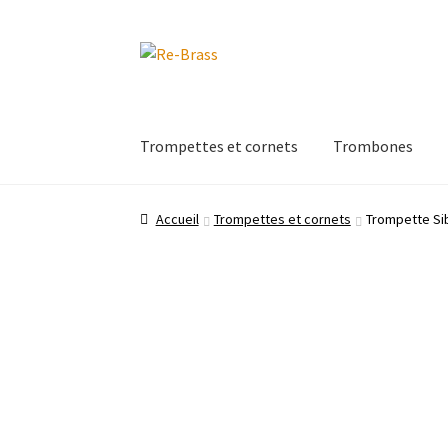
Aller
Aller
à
au
la
contenu
navigation
Trompettes et cornets
Trombones
Accueil
Trompettes et cornets
Trompette Sib