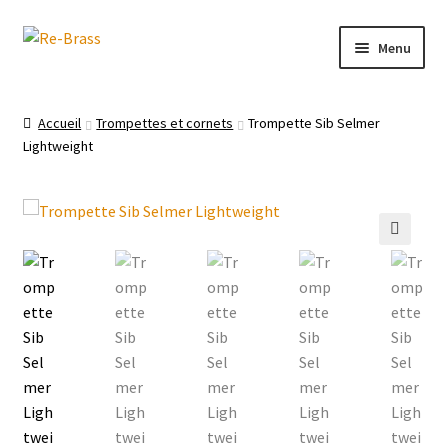
Aller
Aller
Menu
à
au
la
contenu
Trompettes et cornets
navigation
Accueil
Trompettes et cornets
Trompette Sib Selmer
Lightweight
Trombones
Saxophones
3D print
🔍